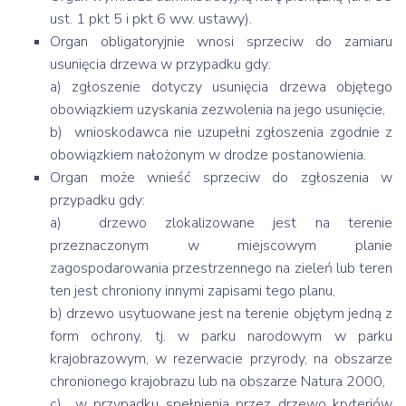
ust. 1 pkt 5 i pkt 6 ww. ustawy).
Organ obligatoryjnie wnosi sprzeciw do zamiaru
usunięcia drzewa w przypadku gdy:
a) zgłoszenie dotyczy usunięcia drzewa objętego
obowiązkiem uzyskania zezwolenia na jego usunięcie,
b) wnioskodawca nie uzupełni zgłoszenia zgodnie z
obowiązkiem nałożonym w drodze postanowienia.
Organ może wnieść sprzeciw do zgłoszenia w
przypadku gdy:
a) drzewo zlokalizowane jest na terenie
przeznaczonym w miejscowym planie
zagospodarowania przestrzennego na zieleń lub teren
ten jest chroniony innymi zapisami tego planu,
b) drzewo usytuowane jest na terenie objętym jedną z
form ochrony, tj. w parku narodowym w parku
krajobrazowym, w rezerwacie przyrody, na obszarze
chronionego krajobrazu lub na obszarze Natura 2000,
c) w przypadku spełnienia przez drzewo kryteriów