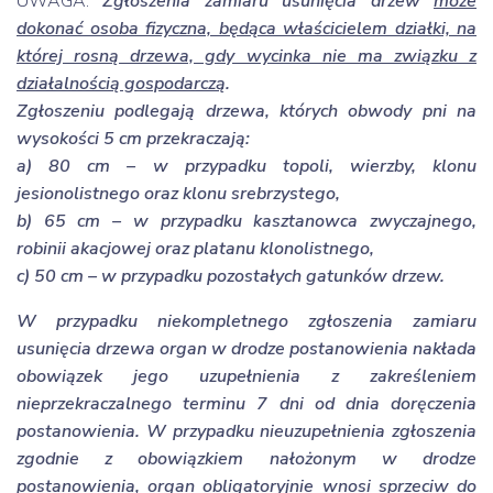
UWAGA:
Zgłoszenia zamiaru usunięcia drzew
może
dokonać osoba fizyczna, będąca właścicielem działki, na
której rosną drzewa, gdy wycinka nie ma związku z
działalnością gospodarczą
.
Zgłoszeniu podlegają drzewa, których obwody pni na
wysokości 5 cm przekraczają:
a) 80 cm – w przypadku topoli, wierzby, klonu
jesionolistnego oraz klonu srebrzystego,
b) 65 cm – w przypadku kasztanowca zwyczajnego,
robinii akacjowej oraz platanu klonolistnego,
c) 50 cm – w przypadku pozostałych gatunków drzew.
W przypadku niekompletnego zgłoszenia zamiaru
usunięcia drzewa organ w drodze postanowienia nakłada
obowiązek jego uzupełnienia z zakreśleniem
nieprzekraczalnego terminu 7 dni od dnia doręczenia
postanowienia. W przypadku nieuzupełnienia zgłoszenia
zgodnie z obowiązkiem nałożonym w drodze
postanowienia, organ obligatoryjnie wnosi sprzeciw do