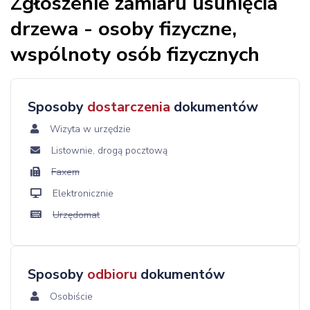
Zgłoszenie zamiaru usunięcia
drzewa - osoby fizyczne,
wspólnoty osób fizycznych
Sposoby
dostarczenia
dokumentów
Wizyta w urzędzie
Listownie, drogą pocztową
Faxem
Elektronicznie
Urzędomat
Sposoby
odbioru
dokumentów
Osobiście